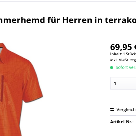
merhemd für Herren in terrakot
69,95 
Inhalt:
1 Stüc
inkl. MwSt.
zzg
Sofort ver
Vergleic
Artikel-Nr.: