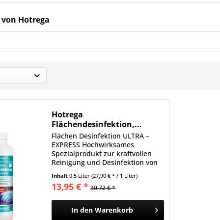
 von Hotrega
Hotrega
Flächendesinfektion,...
Flächen Desinfektion ULTRA –
EXPRESS Hochwirksames
Spezialprodukt zur kraftvollen
Reinigung und Desinfektion von
abwaschbaren Oberflächen aller
Inhalt
0.5 Liter
(27,90 € * / 1 Liter)
Art. OHNE ALKOHOL. Die
13,95 € *
30,72 € *
HOTREGA Hypochlorit-Formel
garantiert rasche Wirkung ohne
lästige...
In den
Warenkorb