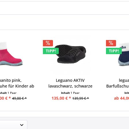
TIPP!
TIPP!
uanito pink,
Leguano AKTIV
legua
uhe für Kinder ab
lavaschwarz, schwarze
Barfußschu
49 Euro
Sohle
nhalt
1 Paar
Inhalt
1 Paar
In
00 € *
135,00 € *
ab 44,0
49,00 € *
139,99 € *