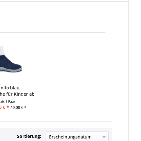
nito blau,
he für Kinder ab
49...
halt
1 Paar
0 € *
49,00 € *
Sortierung: