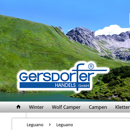
Winter
Wolf Camper
Campen
Klett
Leguano
Leguano