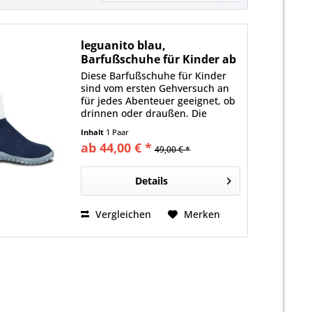
leguanito blau,
Barfußschuhe für Kinder ab
49...
Diese Barfußschuhe für Kinder
sind vom ersten Gehversuch an
für jedes Abenteuer geeignet, ob
drinnen oder draußen. Die
Lauflern- und Kinderschuhe
Inhalt
1 Paar
bieten Schutz, ohne die kleinen
ab 44,00 € *
49,00 € *
Füße in ihrer Bewegungsfreiheit
einzuschränken. Dadurch...
Details
Vergleichen
Merken