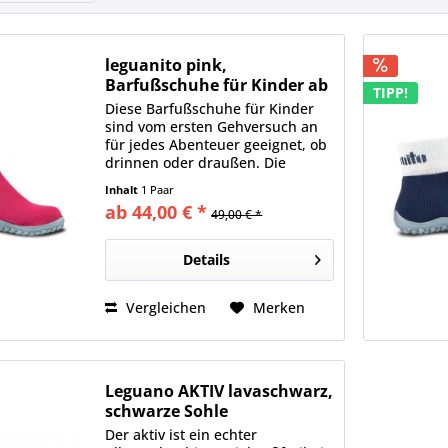
leguanito pink,
Barfußschuhe für Kinder ab
TIPP!
49 Euro
Diese Barfußschuhe für Kinder
sind vom ersten Gehversuch an
für jedes Abenteuer geeignet, ob
drinnen oder draußen. Die
Lauflern- und Kinderschuhe
Inhalt
1 Paar
bieten Schutz, ohne die kleinen
ab 44,00 € *
49,00 € *
Füße in ihrer Bewegungsfreiheit
einzuschränken. Dadurch...
Details
Vergleichen
Merken
Leguano AKTIV lavaschwarz,
schwarze Sohle
Der aktiv ist ein echter