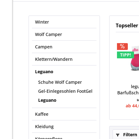
Winter
Topseller
Wolf Camper
Campen
TIPP!
Klettern/Wandern
Leguano
Schuhe Wolf Camper
leg
Gel-Einlegesohlen FootGel
Barfußsch
Leguano
I
ab 44,
Kaffee
Kleidung
Filtern
Körperpflege