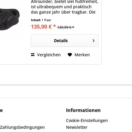
Allrounder, bietet viel Fußfreiheit,
ist ultrabequem und praktisch
das ganze Jahr über tragbar. Die
leguano-typische Sohle
Inhalt
1 Paar
ermöglicht ein federleichtes
135,00 € *
139,99 € *
Gehen auf jedem Terrain - wie
barfuß.
Details
Vergleichen
Merken
ce
Informationen
Cookie-Einstellungen
 Zahlungsbedingungen
Newsletter